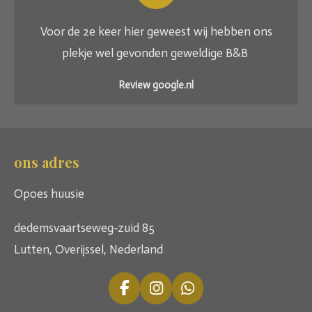
Voor de 2e keer hier geweest wij hebben ons
plekje wel gevonden geweldige B&B
Review google.nl
ons adres
Opoes huusie
dedemsvaartseweg-zuid 85
Lutten, Overijssel, Nederland
F
I
W
a
n
h