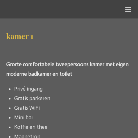
Ga
direct
naar
kamer 1
de
hoofdinhoud
Grorte comfortabele tweepersoons kamer met eigen
moderne badkamer en toilet
Privé ingang
Gratis parkeren
Gratis WiFi
Mini bar
Koffie en thee
Magnetron